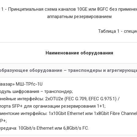
 1 - Принципиальная схема каналов 10GE или 8GFC без примен
аппаратным резервированием
Таблица 1 - спец
Наименование оборудования
образующее оборудование – транспондеры и агрегирующ
Квазар» МШ-ТРfc-1U
дуль шифрования – транспондер;
нейные интерфейсы: 2xOTU2e (FEC G.709, EFEC G.975.1) /
порта SFP+ для организации резервирования 1+1;
иентские интерфейсы: 1x10Gbit Ethernet или 1х8Gbit Fibre Channel
P+;
редача: 10Gbit/s Ethernet или 6,8Gbit/s FC.