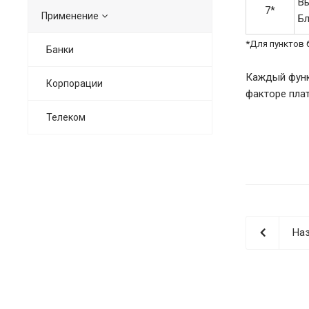
В
7*
Применение
Бл
*Для пунктов
Банки
Каждый функ
Корпорации
факторе пла
Телеком
Наз