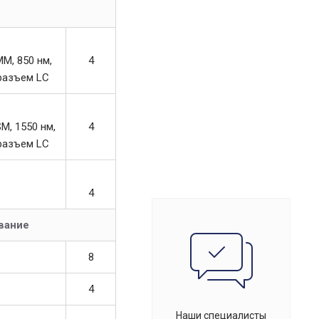
M, 850 нм,
4
 разъем LC
, 1550 нм,
4
 разъем LC
4
вание
8
4
Наши специалисты