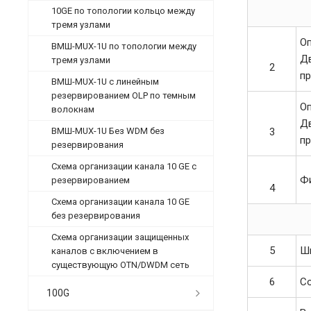
10GE по топологии кольцо между
тремя узлами
О
ВМШ-MUX-1U по топологии между
Дв
тремя узлами
2
пр
ВМШ-MUX-1U с линейным
резервированием OLP по темным
О
волокнам
Дв
ВМШ-MUX-1U Без WDM без
3
пр
резервирования
Схема организации канала 10 GE с
Ф
резервированием
4
Схема организации канала 10 GE
без резервирования
Схема организации защищенных
5
Шн
каналов с включением в
существующую OTN/DWDM сеть
6
С
100G