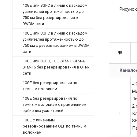
10GE или 8GFC в линии с каскадом
Рисунок
усилителей протяженностью до
750 км без резервирования в
DWDM сети
10GE или 8GFC в линии с каскадом
усилителей протяженностью до
750 км с резервированием в DWDM
сети
№
10GE или 8GFC, 1GE, STM-1, STM-4,
STM-16 без резервирования в OTN-
Канало
сети
10GE без резервирования по
«
темным волокнам
Мо
10GE без резервирования по
Ли
темным волокнам с применением
2 
эрбиевых усилителей
1
Кл
10GE c линейным
SF
резервированием OLP по темным
Пе
волокнам