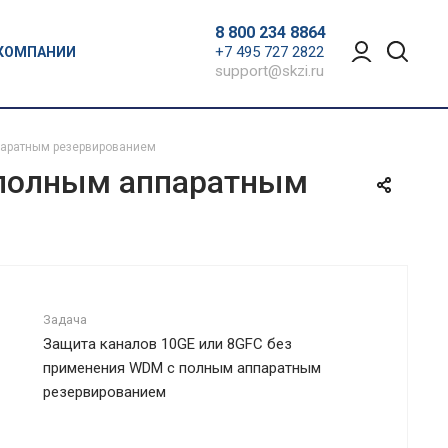
8 800 234 8864
+7 495 727 2822
 КОМПАНИИ
support@skzi.ru
паратным резервированием
 полным аппаратным
Задача
Защита каналов 10GE или 8GFC без
применения WDM с полным аппаратным
резервированием