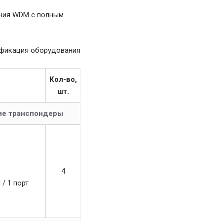
ения WDM с полным
ификация оборудования
Кол-во,
шт.
ие транспондеры
4
 / 1 порт