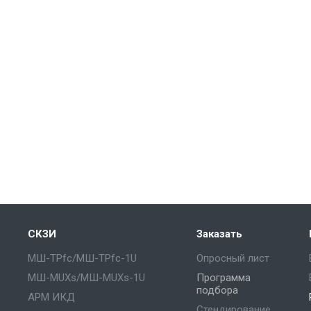
СКЗИ
Заказать
МШ-ТРfc/МШ-ТРfc-1U
Опросный лист
МШ-MUXs/МШ-MUXs-1U
Программа
подбора
АРМ ИКД
Стендирование