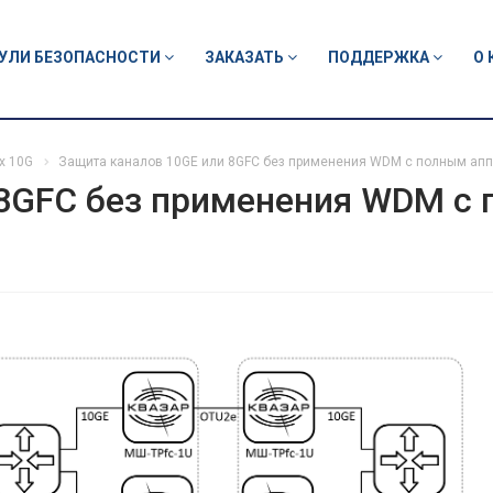
УЛИ БЕЗОПАСНОСТИ
ЗАКАЗАТЬ
ПОДДЕРЖКА
О
х 10G
Защита каналов 10GE или 8GFC без применения WDM с полным ап
 8GFC без применения WDM с