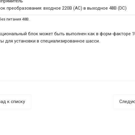
ыпрямитель
ок преобразования: входное 220В (AC) в выходное 48В (DC)
без питания 48В.
циональный блок может быть выполнен как в форм-факторе 1U,
ты для установки в специализированное шасси.
ад к списку
Следую